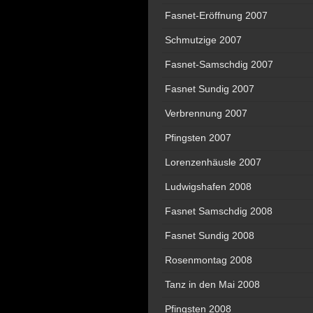
Fasnet-Eröffnung 2007
Schmutzige 2007
Fasnet-Samschdig 2007
Fasnet Sundig 2007
Verbrennung 2007
Pfingsten 2007
Lorenzenhäusle 2007
Ludwigshafen 2008
Fasnet Samschdig 2008
Fasnet Sundig 2008
Rosenmontag 2008
Tanz in den Mai 2008
Pfingsten 2008